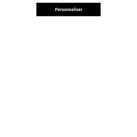
Personnaliser
Vous avez quitté Givors 2 Vallées
? L'aventure continue sur les
réseaux sociaux !
GIVORS 2 VALLÉES & VOUS