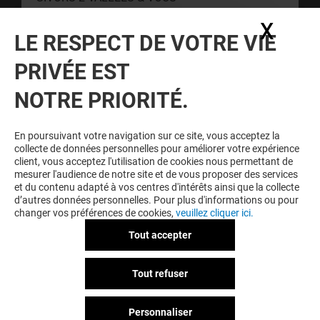
X
Masq
LE RESPECT DE VOTRE VIE
CONTACT
PRIVÉE EST
RESTER INFORMÉ
NOTRE PRIORITÉ.
Personne, nous disons bien personne, n'aime être mis à
l'écart. Inscrivez-vous à notre newsletter pour ne rien rater de
En poursuivant votre navigation sur ce site, vous acceptez la
notre actualité.
collecte de données personnelles pour améliorer votre expérience
client, vous acceptez l'utilisation de cookies nous permettant de
mesurer l'audience de notre site et de vous proposer des services
et du contenu adapté à vos centres d'intérêts ainsi que la collecte
Voir notre politique de protection des
d’autres données personnelles. Pour plus d'informations ou pour
données personelles
.
changer vos préférences de cookies,
veuillez cliquer ici.
Tout accepter
CGU
Mentions légales
Données personnelles
Tout refuser
Règlement Intérieur
Personnaliser