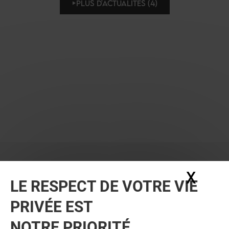
PLUS D'ACTUALITÉS (4)
X
Masq
LE RESPECT DE VOTRE VIE
PRIVÉE EST
NOTRE PRIORITÉ.