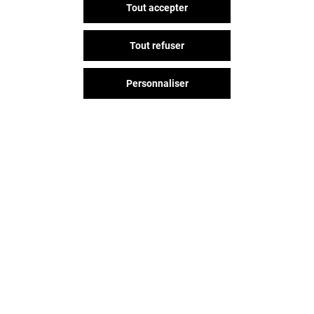
Tout accepter
ADOPT
NOCIBÉ
Tout refuser
Ouvert
Ouvert
Personnaliser
Vous avez quitté Givors 2 Vallées
? L'aventure continue sur les
réseaux sociaux !