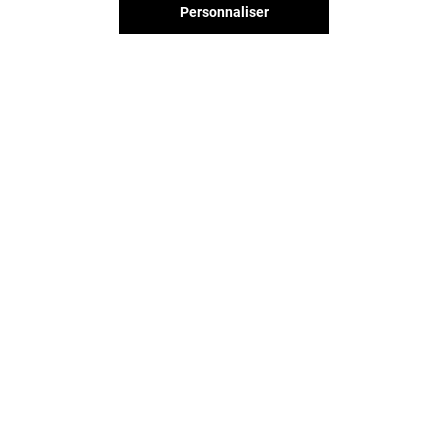
Personnaliser
Vous avez quitté Givors 2 Vallées
? L'aventure continue sur les
réseaux sociaux !
GIVORS 2 VALLÉES & VOUS
CONTACT