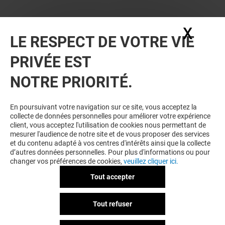
X
Masq
LE RESPECT DE VOTRE VIE
PRIVÉE EST
VOUS EN VOULEZ PLUS ? VOUS
NOTRE PRIORITÉ.
AIMEREZ PEUT-ÊTRE
En poursuivant votre navigation sur ce site, vous acceptez la
collecte de données personnelles pour améliorer votre expérience
client, vous acceptez l'utilisation de cookies nous permettant de
mesurer l'audience de notre site et de vous proposer des services
et du contenu adapté à vos centres d'intérêts ainsi que la collecte
d’autres données personnelles. Pour plus d'informations ou pour
changer vos préférences de cookies,
veuillez cliquer ici.
Tout accepter
SFR
HISTOIRE D'OR
Tout refuser
Fermé
Fermé