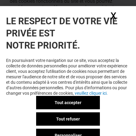
des cookies fonctionnels du site et vous pourrez
accéder au contenu. Vous pouvez changer à tout
X
Masq
moment vos consentements des cookies dans notre
LE RESPECT DE VOTRE VIE
page de management des cookies.
J'ACCEPTE
PRIVÉE EST
NOTRE PRIORITÉ.
En poursuivant votre navigation sur ce site, vous acceptez la
collecte de données personnelles pour améliorer votre expérience
client, vous acceptez l'utilisation de cookies nous permettant de
mesurer l'audience de notre site et de vous proposer des services
et du contenu adapté à vos centres d'intérêts ainsi que la collecte
d’autres données personnelles. Pour plus d'informations ou pour
changer vos préférences de cookies,
veuillez cliquer ici.
Tout accepter
Tout refuser
Personnaliser