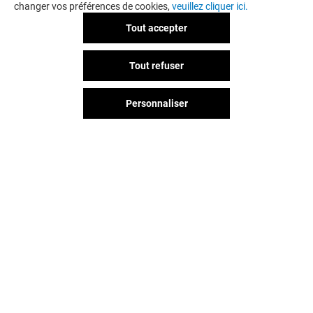
changer vos préférences de cookies,
veuillez cliquer ici.
Tout accepter
Tout refuser
Personnaliser
Vous avez quitté Givors 2 Vallées
? L'aventure continue sur les
réseaux sociaux !